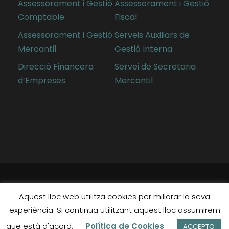
Assessorament i Gestió
Assessorament i Gestió
Comptable
Fiscal
Assessorament i Gestió
Serveis Auxiliars de
Mercantil
Gestió Interna
Direcció Financera
Servei de Secretaria
d’Empreses
Mercantil
© 2019 VERSATIL D4, S.L. Reservados todos los
Aquest lloc web utilitza cookies per millorar la seva
derechos | Design by
FeedBack Media
experiència. Si continua utilitzant aquest lloc assumirem
Aviso legal
y
Política de cookies
que està d'acord.
Política de Cookies
ACCEPTO