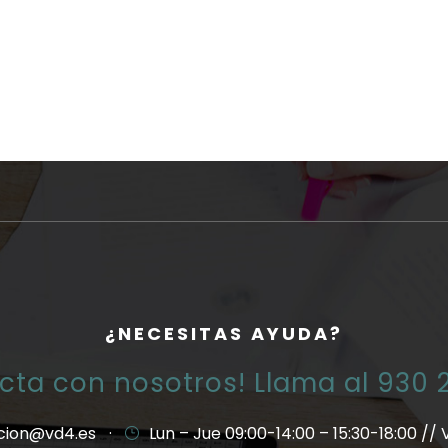
¿NECESITAS AYUDA?
cta con nosotros! Llama al 930 
cion@vd4.es
·
Lun – Jue 09:00-14:00 – 15:30-18:00 // 