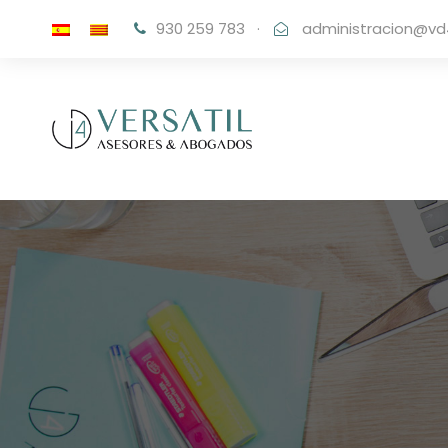
930 259 783
·
administracion@vd