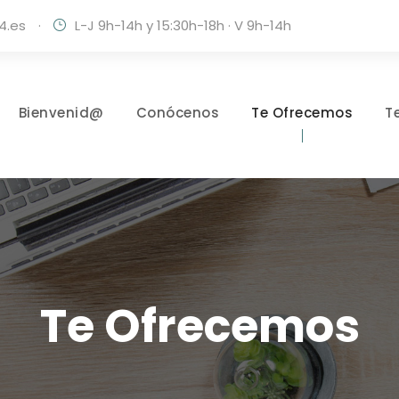
4.es
·
L-J 9h-14h y 15:30h-18h · V 9h-14h
Bienvenid@
Conócenos
Te Ofrecemos
T
Te Ofrecemos