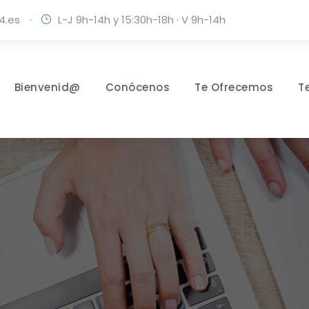
4.es
·
L-J 9h-14h y 15:30h-18h · V 9h-14h
Bienvenid@
Conócenos
Te Ofrecemos
T