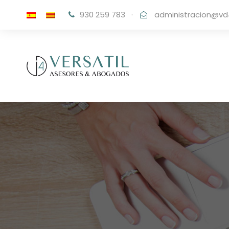
930 259 783
·
administracion@vd