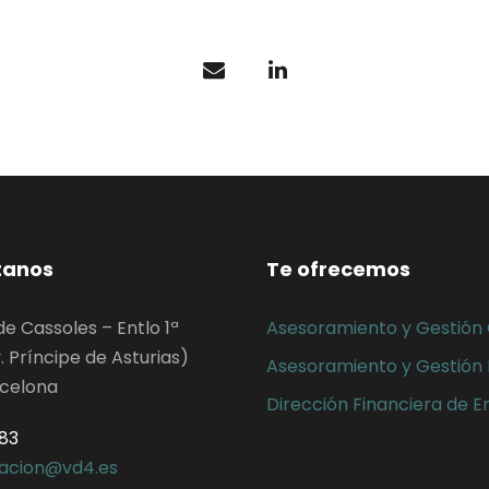
tanos
Te ofrecemos
de Cassoles – Entlo 1ª
Asesoramiento y Gestión
. Príncipe de Asturias)
Asesoramiento y Gestión 
rcelona
Dirección Financiera de 
783
racion@vd4.es