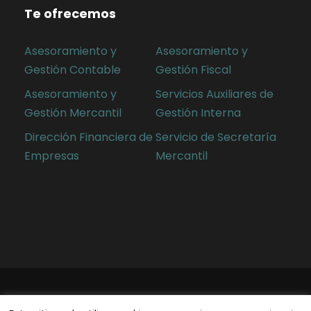
Te ofrecemos
Asesoramiento y
Asesoramiento y
Gestión Contable
Gestión Fiscal
Asesoramiento y
Servicios Auxiliares de
Gestión Mercantil
Gestión Interna
Dirección Financiera de
Servicio de Secretaría
Empresas
Mercantil
© 2019 VERSATIL D4, S.L. Reservados todos los