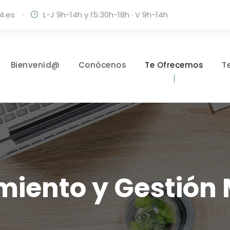
4.es
·
L-J 9h-14h y 15:30h-18h · V 9h-14h
Bienvenid@
Conócenos
Te Ofrecemos
T
iento y Gestión 