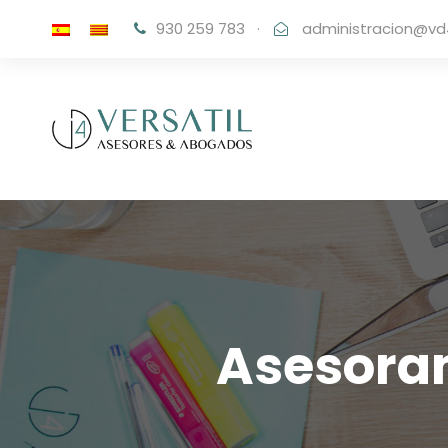
930 259 783
·
administracion@vd
Asesoram