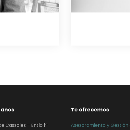
tanos
Te ofrecemos
de Cassoles – Entlo 1ª
Asesoramiento y Gestión