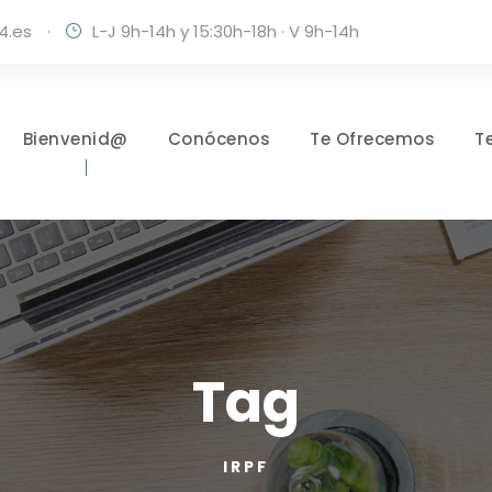
4.es
·
L-J 9h-14h y 15:30h-18h · V 9h-14h
Bienvenid@
Conócenos
Te Ofrecemos
T
Tag
IRPF