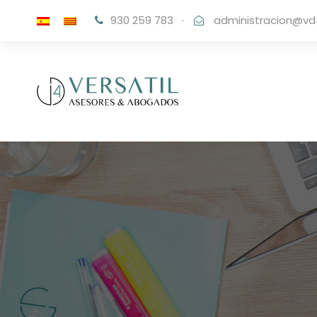
930 259 783
·
administracion@vd