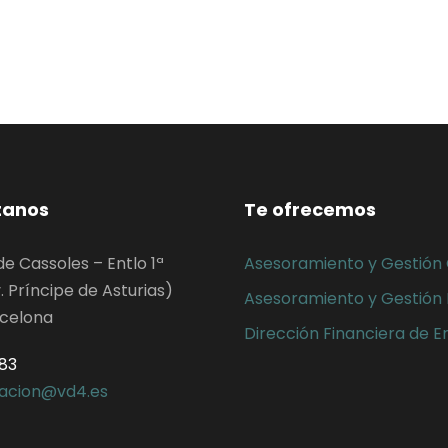
tanos
Te ofrecemos
de Cassoles – Entlo 1ª
Asesoramiento y Gestión
. Príncipe de Asturias)
Asesoramiento y Gestión 
rcelona
Dirección Financiera de 
783
racion@vd4.es